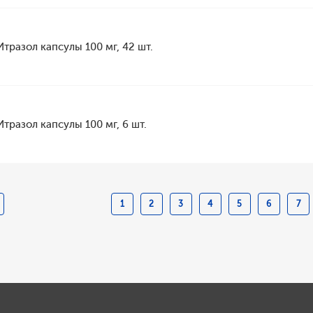
Итразол капсулы 100 мг, 42 шт.
Итразол капсулы 100 мг, 6 шт.
1
2
3
4
5
6
7