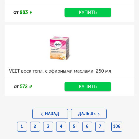
от
883
КУПИТЬ
VEET воск тепл. с эфирными маслами, 250 мл
от
572
КУПИТЬ
НАЗАД
ДАЛЬШЕ
1
2
3
4
5
6
7
106