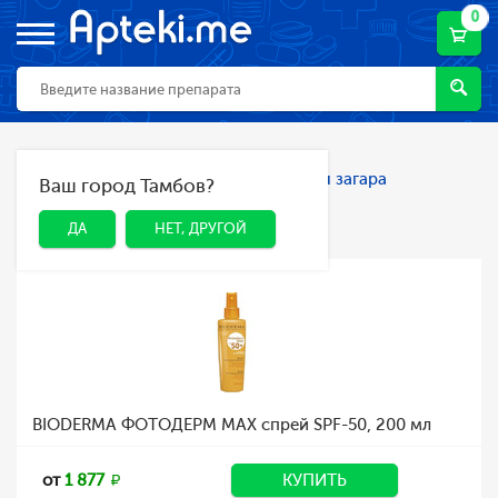
0
Главная
Каталог
Косметика
Для загара
Ваш город Тамбов?
ДА
НЕТ, ДРУГОЙ
Для загара
ДА
НЕТ, ДРУГОЙ
BIODERMA ФОТОДЕРМ MAХ спрей SPF-50, 200 мл
от
1 877
КУПИТЬ